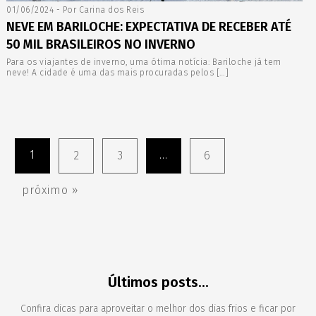
01/06/2024 - Por Carina dos Reis
NEVE EM BARILOCHE: EXPECTATIVA DE RECEBER ATÉ
50 MIL BRASILEIROS NO INVERNO
Para os viajantes de inverno, uma ótima notícia: Bariloche já tem
neve! A cidade é uma das mais procuradas pelos […]
1
...
2
3
6
próximo »
Últimos posts...
Confira dicas para aproveitar o melhor dos dias frios e ficar por