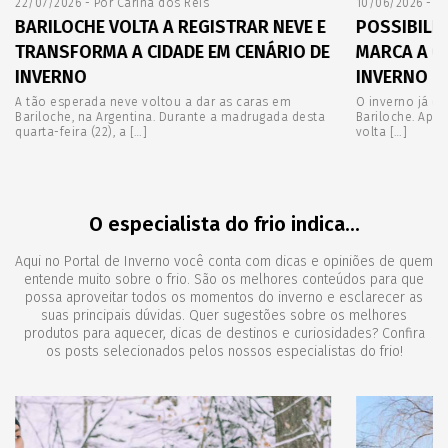
22/07/2026 - Por Carina dos Reis
10/06/2026 - Po
BARILOCHE VOLTA A REGISTRAR NEVE E
POSSIBILID
TRANSFORMA A CIDADE EM CENÁRIO DE
MARCA A C
INVERNO
INVERNO
A tão esperada neve voltou a dar as caras em
O inverno já c
Bariloche, na Argentina. Durante a madrugada desta
Bariloche. Após
quarta-feira (22), a […]
volta […]
O especialista do frio indica...
Aqui no Portal de Inverno você conta com dicas e opiniões de quem
entende muito sobre o frio. São os melhores conteúdos para que
possa aproveitar todos os momentos do inverno e esclarecer as
suas principais dúvidas. Quer sugestões sobre os melhores
produtos para aquecer, dicas de destinos e curiosidades? Confira
os posts selecionados pelos nossos especialistas do frio!