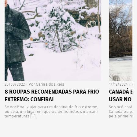
25/03/2022 - Por Carina dos Reis
17/12/2024 - Po
8 ROUPAS RECOMENDADAS PARA FRIO
CANADÁ E 
EXTREMO: CONFIRA!
USAR NO I
Se você vai viajar para um destino de frio extremo,
Se você está p
ou seja, um lugar em que os termômetros marcam
Canadá ou para
temperaturas […]
pela primeira v