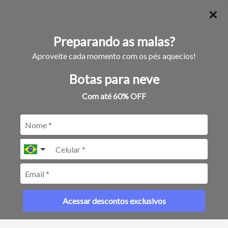
☰
bariloche
Preparando as malas?
64
publicações encontradas
Aproveite cada momento com os pés aquecios!
Você buscou:
BARILOCHE
Botas para neve
Com até 60% OFF
Posts com a tag
Acessar descontos exclusivos