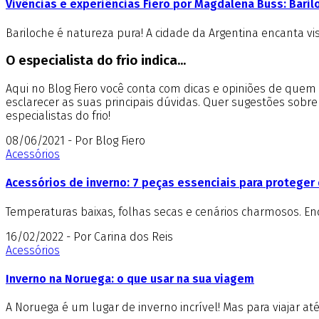
Vivências e experiências Fiero por Magdalena Buss: Baril
Bariloche é natureza pura! A cidade da Argentina encanta v
O especialista do frio indica...
Aqui no Blog Fiero você conta com dicas e opiniões de que
esclarecer as suas principais dúvidas. Quer sugestões sobr
especialistas do frio!
08/06/2021 - Por Blog Fiero
Acessórios
Acessórios de inverno: 7 peças essenciais para proteger 
Temperaturas baixas, folhas secas e cenários charmosos. E
16/02/2022 - Por Carina dos Reis
Acessórios
Inverno na Noruega: o que usar na sua viagem
A Noruega é um lugar de inverno incrível! Mas para viajar at