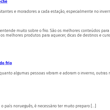
oche
isitantes e moradores a cada estação, especialmente no inver
m entende muito sobre o frio. São os melhores conteúdos par
e os melhores produtos para aquecer, dicas de destinos e cur
do frio
nquanto algumas pessoas vibram e adoram o inverno, outras 
é o país norueguês, é necessário ter muito preparo […]