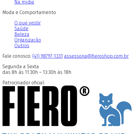
Na mídia
Moda e Comportamento
O que vestir
Saúde
Beleza
Organização
Outros
Fale conosco:
(41) 98797-1331
assessoria@fieroshop.com.br
Segunda a Sexta
das 8h às 11:30h – 13:30h às 18h
Patrocinador oficial: