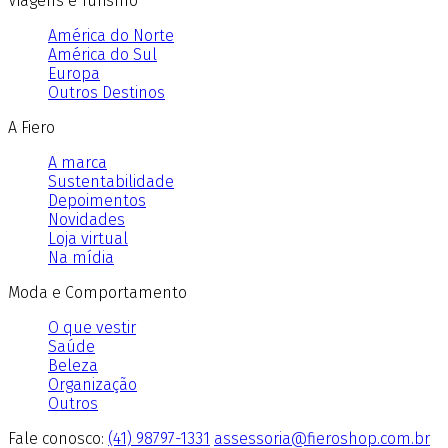
Viagens e Turismo
América do Norte
América do Sul
Europa
Outros Destinos
A Fiero
A marca
Sustentabilidade
Depoimentos
Novidades
Loja virtual
Na mídia
Moda e Comportamento
O que vestir
Saúde
Beleza
Organização
Outros
Fale conosco:
(41) 98797-1331
assessoria@fieroshop.com.br