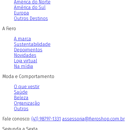
América do Norte
América do Sul
Europa
Outros Destinos
A Fiero
A marca
Sustentabilidade
Depoimentos
Novidades
Loja virtual
Na mídia
Moda e Comportamento
O que vestir
Saúde
Beleza
Organização
Outros
Fale conosco:
(41) 98797-1331
assessoria@fieroshop.com.br
Segunda a Sexta