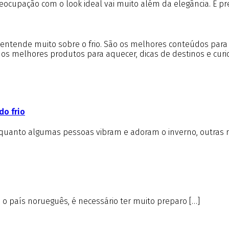
upação com o look ideal vai muito além da elegância. É pre
m entende muito sobre o frio. São os melhores conteúdos par
e os melhores produtos para aquecer, dicas de destinos e cur
do frio
nquanto algumas pessoas vibram e adoram o inverno, outras 
é o país norueguês, é necessário ter muito preparo […]