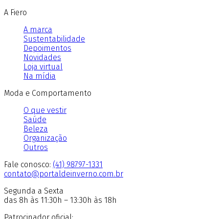
A Fiero
A marca
Sustentabilidade
Depoimentos
Novidades
Loja virtual
Na mídia
Moda e Comportamento
O que vestir
Saúde
Beleza
Organização
Outros
Fale conosco:
(41) 98797-1331
contato@portaldeinverno.com.br
Segunda a Sexta
das 8h às 11:30h – 13:30h às 18h
Patrocinador oficial: