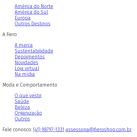
América do Norte
América do Sul
Europa
Outros Destinos
A Fiero
A marca
Sustentabilidade
Depoimentos
Novidades
Loja virtual
Na mídia
Moda e Comportamento
O que vestir
Saúde
Beleza
Organização
Outros
Fale conosco:
(41) 98797-1331
assessoria@fieroshop.com.br