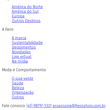
América do Norte
América do Sul
Europa
Outros Destinos
A Fiero
A marca
Sustentabilidade
Depoimentos
Novidades
Loja virtual
Na mídia
Moda e Comportamento
O que vestir
Saúde
Beleza
Organização
Outros
Fale conosco:
(41) 98797-1331
assessoria@fieroshop.com.br