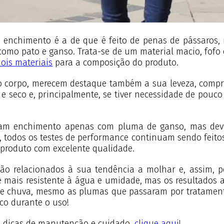
e enchimento é a de que é feito de penas de pássaro
omo pato e ganso. Trata-se de um material macio, fofo 
ois materiais
para a composição do produto.
 corpo, merecem destaque também a sua leveza, compress
o e seco e, principalmente, se tiver necessidade de po
am enchimento apenas com pluma de ganso, mas devid
 todos os testes de performance continuam sendo feit
produto com excelente qualidade.
ão relacionados à sua tendência a molhar e, assim, p
 mais resistente à água e umidade, mas os resultados a
e chuva, mesmo as plumas que passaram por tratamento
co durante o uso!
e dicas de manutenção e cuidado,
clique aqui
!