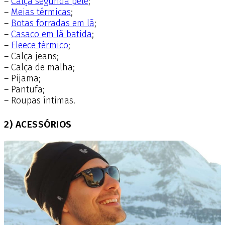
–
Calça segunda pele
;
–
Meias térmicas
;
–
Botas forradas em lã
;
–
Casaco em lã batida
;
–
Fleece térmico
;
– Calça jeans;
– Calça de malha;
– Pijama;
– Pantufa;
– Roupas íntimas.
2) ACESSÓRIOS