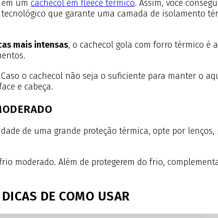
ta em um
cachecol em fleece térmico
. Assim, você conseg
do tecnológico que garante uma camada de isolamento té
cas mais intensas
, o cachecol gola com forro térmico é 
imentos.
! Caso o cachecol não seja o suficiente para manter o a
face e cabeça.
 MODERADO
dade de uma grande proteção térmica, opte por lenços,
 frio moderado. Além de protegerem do frio, complement
 DICAS DE COMO USAR