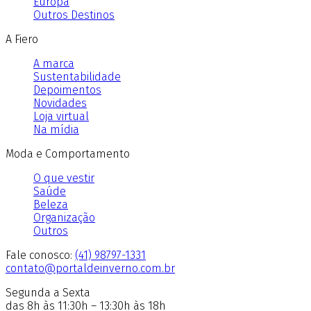
Europa
Outros Destinos
A Fiero
A marca
Sustentabilidade
Depoimentos
Novidades
Loja virtual
Na mídia
Moda e Comportamento
O que vestir
Saúde
Beleza
Organização
Outros
Fale conosco:
(41) 98797-1331
contato@portaldeinverno.com.br
Segunda a Sexta
das 8h às 11:30h – 13:30h às 18h