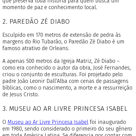
que preserva toda história para quem busca um
momento de paz e conhecimento local.
2. PAREDÃO ZÉ DIABO
Esculpido em 170 metros de extensão de pedra às
margens do Rio Tubarão, o Paredão Zé Diabo é um
famoso atrativo de Orleans.
A apenas 500 metros da Igreja Matriz, Zé Diabo –
como era conhecido o autor da obra, José Fernandes,
criou o conjunto de esculturas. Foi projetado pelo
padre João Leonir Dall’Alba com cenas de passagens
bíblicas, como o nascimento, a morte e a ressurreição
de Jesus Cristo.
3. MUSEU AO AR LIVRE PRINCESA ISABEL
O
Museu ao Ar Livre Princesa Isabel
foi inaugurado
em 1980, sendo considerado o primeiro do seu gênero
em toda América Latina. Se diferencia por contar com