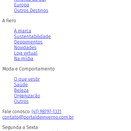
Europa
Outros Destinos
A Fiero
A marca
Sustentabilidade
Depoimentos
Novidades
Loja virtual
Na mídia
Moda e Comportamento
O que vestir
Saúde
Beleza
Organização
Outros
Fale conosco:
(41) 98797-1331
contato@portaldeinverno.com.br
Segunda a Sexta