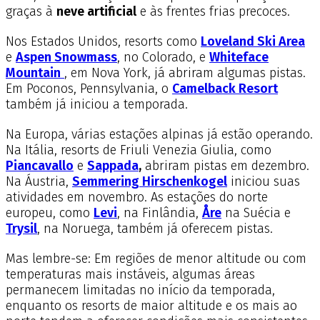
graças à
neve artificial
e às frentes frias precoces.
Nos Estados Unidos, resorts como
Loveland Ski Area
e
Aspen Snowmass
, no Colorado, e
Whiteface
Mountain
, em Nova York, já abriram algumas pistas.
Em Poconos, Pennsylvania, o
Camelback Resort
também já iniciou a temporada.
Na Europa, várias estações alpinas já estão operando.
Na Itália, resorts de Friuli Venezia Giulia, como
Piancavallo
e
Sappada
,
abriram pistas em dezembro.
Na Áustria,
Semmering Hirschenkogel
iniciou suas
atividades em novembro. As estações do norte
europeu, como
Levi
, na Finlândia,
Åre
na Suécia e
Trysil
, na Noruega, também já oferecem pistas.
Mas lembre-se: Em regiões de menor altitude ou com
temperaturas mais instáveis, algumas áreas
permanecem limitadas no início da temporada,
enquanto os resorts de maior altitude e os mais ao