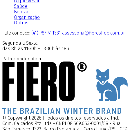
O que vestir
Saúde
Beleza
Organização
Outros
Fale conosco:
(41) 98797-1331
assessoria@fieroshop.com.br
Segunda a Sexta
das 8h às 11:30h – 13:30h às 18h
Patrocinador oficial:
© Copywright 2026 | Todos os direitos reservados a Ind.
Com. Calçados Fitz Ltda - CNPJ 08.669.663-0001/58 - Rua
São Francisco, 1323, Bairro Esplanada - Cerro Largo/RS - CEP