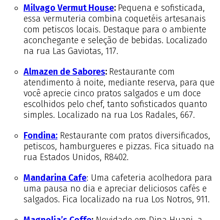
Milvago Vermut House
:
Pequena e sofisticada,
essa vermuteria combina coquetéis artesanais
com petiscos locais. Destaque para o ambiente
aconchegante e seleção de bebidas. Localizado
na rua Las Gaviotas, 117.
Almazen de Sabores
:
Restaurante com
atendimento à noite, mediante reserva, para que
você aprecie cinco pratos salgados e um doce
escolhidos pelo chef, tanto sofisticados quanto
simples. Localizado na rua Los Radales, 667.
Fondina:
Restaurante com pratos diversificados,
petiscos, hamburgueres e pizzas. Fica situado na
rua Estados Unidos, R8402.
Mandarina Cafe
: Uma cafeteria acolhedora para
uma pausa no dia e apreciar deliciosos cafés e
salgados. Fica localizado na rua Los Notros, 911.
Magnolia’s Coffe
:
Novidade em Dina Huapi, a