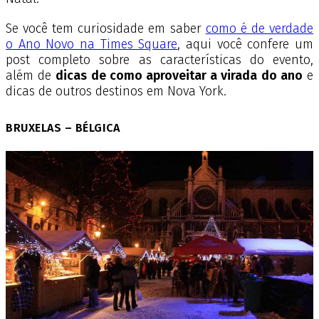
Se você tem curiosidade em saber
como é de verdade
o Ano Novo na Times Square
, aqui você confere um
post completo sobre as características do evento,
além de
dicas de como aproveitar a virada do ano
e
dicas de outros destinos em Nova York.
BRUXELAS – BÉLGICA