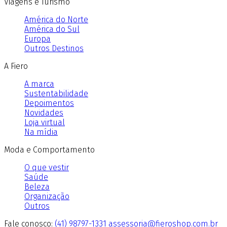
Viagens e Turismo
América do Norte
América do Sul
Europa
Outros Destinos
A Fiero
A marca
Sustentabilidade
Depoimentos
Novidades
Loja virtual
Na mídia
Moda e Comportamento
O que vestir
Saúde
Beleza
Organização
Outros
Fale conosco:
(41) 98797-1331
assessoria@fieroshop.com.br