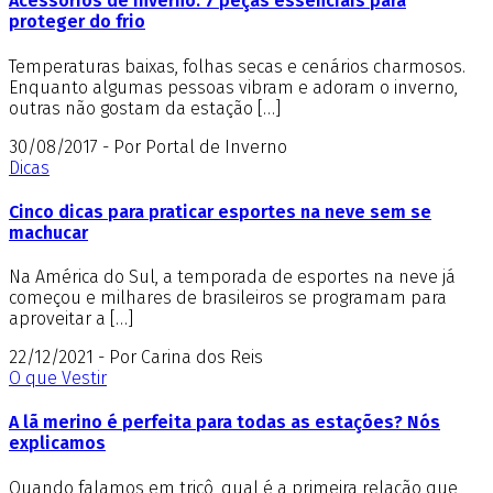
Acessórios de inverno: 7 peças essenciais para
proteger do frio
Temperaturas baixas, folhas secas e cenários charmosos.
Enquanto algumas pessoas vibram e adoram o inverno,
outras não gostam da estação […]
30/08/2017 - Por Portal de Inverno
Dicas
Cinco dicas para praticar esportes na neve sem se
machucar
Na América do Sul, a temporada de esportes na neve já
começou e milhares de brasileiros se programam para
aproveitar a […]
22/12/2021 - Por Carina dos Reis
O que Vestir
A lã merino é perfeita para todas as estações? Nós
explicamos
Quando falamos em tricô, qual é a primeira relação que