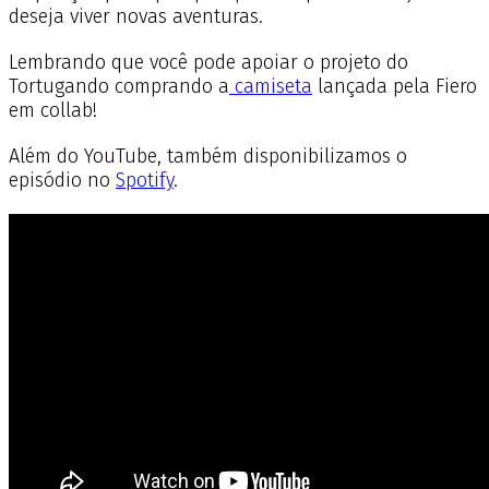
deseja viver novas aventuras.
Lembrando que você pode apoiar o projeto do
Tortugando comprando a
camiseta
lançada pela Fiero
em collab!
Além do YouTube, também disponibilizamos o
episódio no
Spotify
.