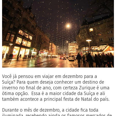
Você já pensou em viajar em dezembro para a
Suíça?
Para quem deseja conhecer um destino de
inverno no final de ano, com certeza Zurique é uma
ótima opção. Essa é a maior cidade da Suíça e ali
também acontece a principal festa de Natal do país.
Durante o mês de dezembro, a cidade fica toda
iluminada, recebendo ainda os famosos mercados de