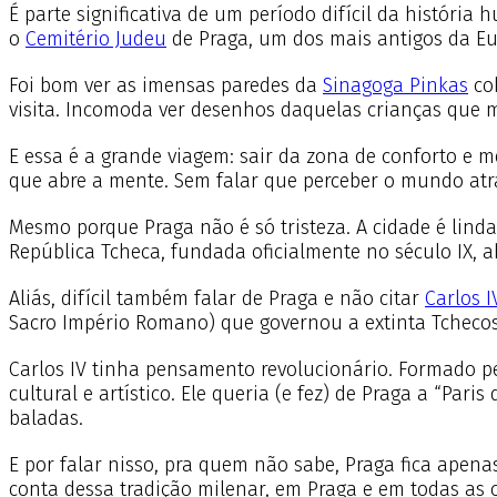
É parte significativa de um período difícil da históri
o
Cemitério Judeu
de Praga, um dos mais antigos da Eu
Foi bom ver as imensas paredes da
Sinagoga Pinkas
cob
visita. Incomoda ver desenhos daquelas crianças que 
E essa é a grande viagem: sair da zona de conforto e m
que abre a mente. Sem falar que perceber o mundo atra
Mesmo porque Praga não é só tristeza. A cidade é linda 
República Tcheca, fundada oficialmente no século IX, a
Aliás, difícil também falar de Praga e não citar
Carlos I
Sacro Império Romano) que governou a extinta Tchecos
Carlos IV tinha pensamento revolucionário. Formado pe
cultural e artístico. Ele queria (e fez) de Praga a “Par
baladas.
E por falar nisso, pra quem não sabe, Praga fica apen
conta dessa tradição milenar, em Praga e em todas as c