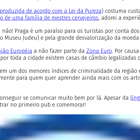
produzida de acordo com a Lei da Pureza
) costuma custa
o de uma família de mestres cervejeiros
, adorei a experi
 não! Praga é um paraíso para os turistas por conta dos 
no Museu Judeu) e pela grande desvalorização da moeda 
ião Européia
a não fazer parte da
Zona Euro
. Por causa
 por toda a cidade existem casas de câmbio legalizadas 
a tem um dos menores índices de criminalidade da região
almente para quem quer aprender ainda mais com os artist
 conseguir se comunicar muito bem por lá. Apesar da
líng
entrar no primeiro pub e comemorar!