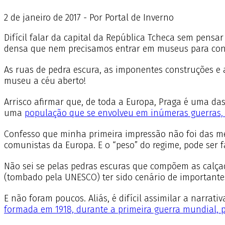
2
de
janeiro
de
2017 - Por Portal de Inverno
Difícil falar da capital da República Tcheca sem pensa
densa que nem precisamos entrar em museus para con
As ruas de pedra escura, as imponentes construções e
museu a céu aberto!
Arrisco afirmar que, de toda a Europa, Praga é uma das
uma
população que se envolveu em inúmeras guerras, i
Confesso que minha primeira impressão não foi das mel
comunistas da Europa. E o “peso” do regime, pode ser f
Não sei se pelas pedras escuras que compõem as calçad
(tombado pela UNESCO) ter sido cenário de important
E não foram poucos. Aliás, é difícil assimilar a narr
formada em 1918, durante a primeira guerra mundial, p