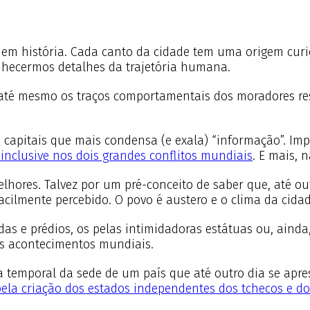
r em história. Cada canto da cidade tem uma origem curi
hecermos detalhes da trajetória humana.
 até mesmo os traços comportamentais dos moradores res
 capitais que mais condensa (e exala) “informação”. Impo
nclusive nos dois grandes conflitos mundiais
. E mais, 
hores. Talvez por um pré-conceito de saber que, até out
acilmente percebido. O povo é austero e o clima da cidad
as e prédios, os pelas intimidadoras estátuas ou, aind
es acontecimentos mundiais.
ativa temporal da sede de um país que até outro dia se 
ela criação dos estados independentes dos tchecos e do