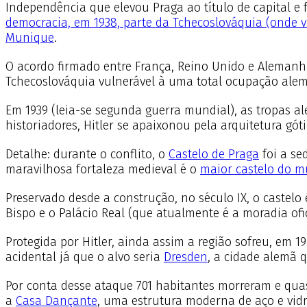
Independência que elevou Praga ao título de capital e
democracia, em 1938, parte da Tchecoslováquia (onde v
Munique
.
O acordo firmado entre França, Reino Unido e Alemanh
Tchecoslováquia vulnerável à uma total ocupação alem
Em 1939 (leia-se segunda guerra mundial), as tropas a
historiadores, Hitler se apaixonou pela arquitetura gót
Detalhe: durante o conflito, o
Castelo de Praga
foi a se
maravilhosa fortaleza medieval é o
maior castelo do 
Preservado desde a construção, no século IX, o castel
Bispo e o Palácio Real (que atualmente é a moradia ofic
Protegida por Hitler, ainda assim a região sofreu, em 1
acidental já que o alvo seria
Dresden
, a cidade alemã q
Por conta desse ataque 701 habitantes morreram e quase
a
Casa Dançante
, uma estrutura moderna de aço e vidr