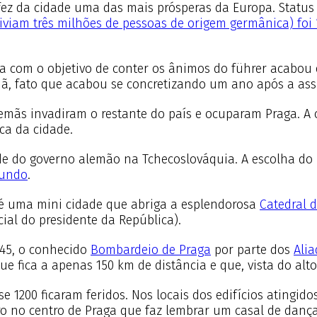
 fez da cidade uma das mais prósperas da Europa. Status
iviam três milhões de pessoas de origem germânica) foi 
a com o objetivo de conter os ânimos do führer acabou 
ã, fato que acabou se concretizando um ano após a assi
lemãs invadiram o restante do país e ocuparam Praga. A 
ica da cidade.
de do governo alemão na Tchecoslováquia. A escolha do 
mundo
.
o é uma mini cidade que abriga a esplendorosa
Catedral d
ial do presidente da República).
945, o conhecido
Bombardeio de Praga
por parte dos
Ali
ue fica a apenas 150 km de distância e que, vista do alt
 1200 ficaram feridos. Nos locais dos edifícios atingid
o no centro de Praga que faz lembrar um casal de dança