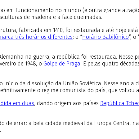
tipo em funcionamento no mundo (e outra grande atração
sculturas de madeira e a face queimadas.
utura, fabricada em 1410, foi restaurada e até hoje está 
marca três horários diferentes
: o “
Horário Babilônico
“, o 
 Alemanha na guerra, a república foi restaurada. Nesse 
vereiro de 1948, o
Golpe de Praga
. E pelas quatro década
 o início da dissolução da União Soviética. Nesse ano a
efinitivamente o regime comunista do país, que voltou 
vidida em duas
, dando origem aos países
República Tche
o de errar: a bela cidade medieval da Europa Central nã
.