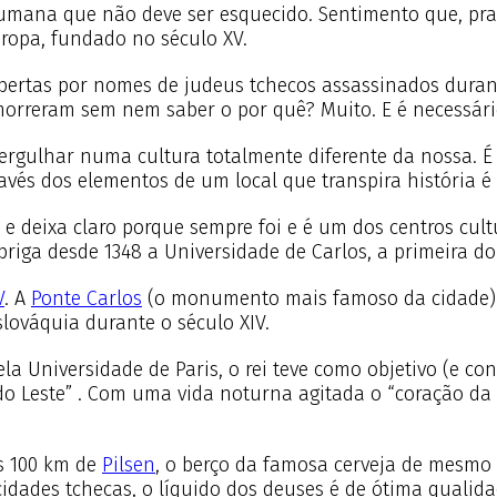
a humana que não deve ser esquecido. Sentimento que, pra
ropa, fundado no século XV.
ertas por nomes de judeus tchecos assassinados dura
morreram sem nem saber o por quê? Muito. E é necessári
ergulhar numa cultura totalmente diferente da nossa. É u
vés dos elementos de um local que transpira história é
e deixa claro porque sempre foi e é um dos centros cultu
briga desde 1348 a Universidade de Carlos, a primeira do
V
. A
Ponte Carlos
(o monumento mais famoso da cidade) 
lováquia durante o século XIV.
la Universidade de Paris, o rei teve como objetivo (e c
is do Leste” . Com uma vida noturna agitada o “coração da
as 100 km de
Pilsen
, o berço da famosa cerveja de mesm
idades tchecas, o líquido dos deuses é de ótima qualida