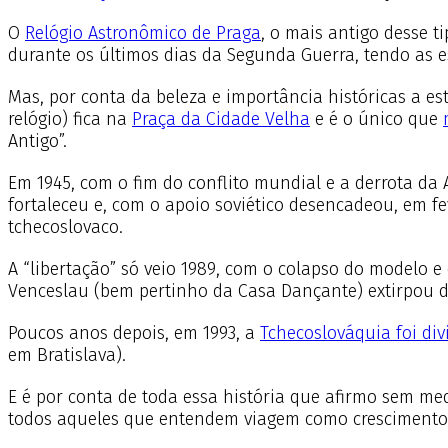
O
Relógio Astronômico de Praga
, o mais antigo desse 
durante os últimos dias da Segunda Guerra, tendo as e
Mas, por conta da beleza e importância históricas a estr
relógio) fica na
Praça da Cidade Velha
e é o único que
Antigo”.
Em 1945, com o fim do conflito mundial e a derrota da
fortaleceu e, com o apoio soviético desencadeou, em fe
tchecoslovaco.
A “libertação” só veio 1989, com o colapso do modelo e
Venceslau (bem pertinho da Casa Dançante) extirpou d
Poucos anos depois, em 1993, a
Tchecoslováquia foi di
em Bratislava).
E é por conta de toda essa história que afirmo sem med
todos aqueles que entendem viagem como crescimento