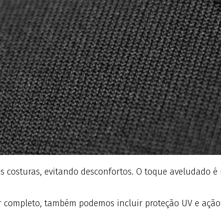
as costuras, evitando desconfortos. O toque aveludado 
r completo, também podemos incluir proteção UV e ação 