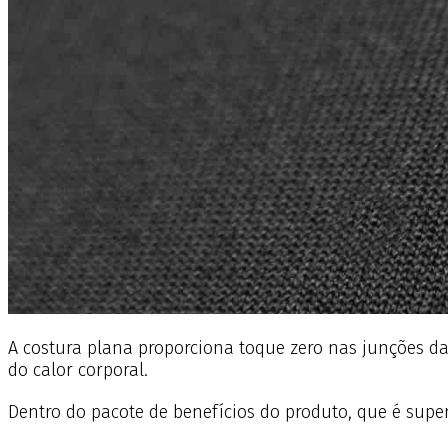
A costura plana proporciona toque zero nas junções d
do calor corporal.
Dentro do pacote de benefícios do produto, que é supe