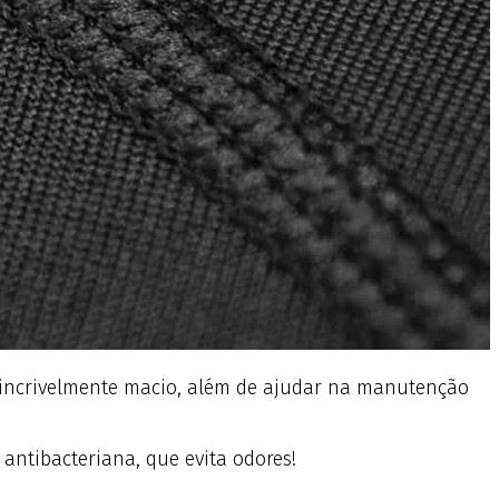
é incrivelmente macio, além de ajudar na manutenção
antibacteriana, que evita odores!