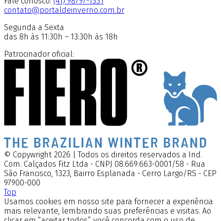
Fale conosco:
(41) 98797-1331
contato@portaldeinverno.com.br
Segunda a Sexta
das 8h às 11:30h – 13:30h às 18h
Patrocinador oficial:
© Copywright 2026 | Todos os direitos reservados a Ind.
Com. Calçados Fitz Ltda - CNPJ 08.669.663-0001/58 - Rua
São Francisco, 1323, Bairro Esplanada - Cerro Largo/RS - CEP
97900-000
Top
Usamos cookies em nosso site para fornecer a experiência
mais relevante, lembrando suas preferências e visitas. Ao
clicar em “aceitar todos”, você concorda com o uso de