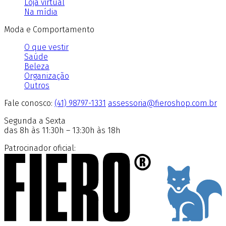
Loja virtual
Na mídia
Moda e Comportamento
O que vestir
Saúde
Beleza
Organização
Outros
Fale conosco:
(41) 98797-1331
assessoria@fieroshop.com.br
Segunda a Sexta
das 8h às 11:30h – 13:30h às 18h
Patrocinador oficial: