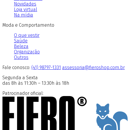
Novidades
Loja virtual
Na mídia
Moda e Comportamento
O que vestir
Saúde
Beleza
Organização
Outros
Fale conosco:
(41) 98797-1331
assessoria@fieroshop.com.br
Segunda a Sexta
das 8h às 11:30h – 13:30h às 18h
Patrocinador oficial: