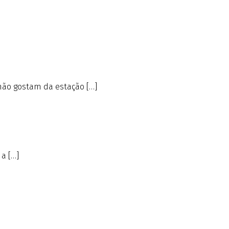
não gostam da estação […]
a […]