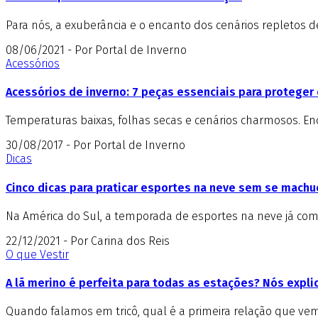
Para nós, a exuberância e o encanto dos cenários repletos 
08/06/2021 - Por Portal de Inverno
Acessórios
Acessórios de inverno: 7 peças essenciais para proteger 
Temperaturas baixas, folhas secas e cenários charmosos. E
30/08/2017 - Por Portal de Inverno
Dicas
Cinco dicas para praticar esportes na neve sem se machu
Na América do Sul, a temporada de esportes na neve já come
22/12/2021 - Por Carina dos Reis
O que Vestir
A lã merino é perfeita para todas as estações? Nós expl
Quando falamos em tricô, qual é a primeira relação que vem 