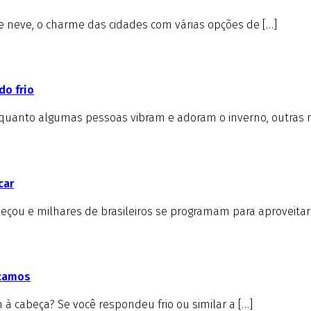
de neve, o charme das cidades com várias opções de […]
do frio
nquanto algumas pessoas vibram e adoram o inverno, outras 
car
çou e milhares de brasileiros se programam para aproveitar 
icamos
à cabeça? Se você respondeu frio ou similar a […]