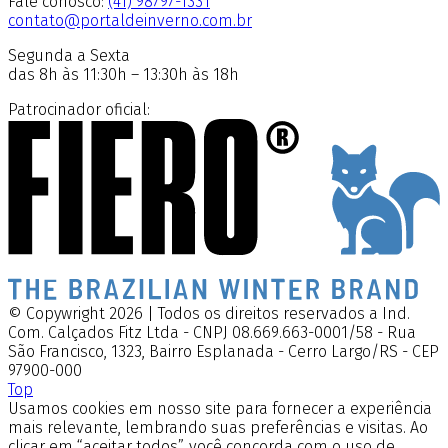
Fale conosco:
(41) 98797-1331
contato@portaldeinverno.com.br
Segunda a Sexta
das 8h às 11:30h – 13:30h às 18h
Patrocinador oficial:
© Copywright 2026 | Todos os direitos reservados a Ind.
Com. Calçados Fitz Ltda - CNPJ 08.669.663-0001/58 - Rua
São Francisco, 1323, Bairro Esplanada - Cerro Largo/RS - CEP
97900-000
Top
Usamos cookies em nosso site para fornecer a experiência
mais relevante, lembrando suas preferências e visitas. Ao
clicar em “aceitar todos”, você concorda com o uso de