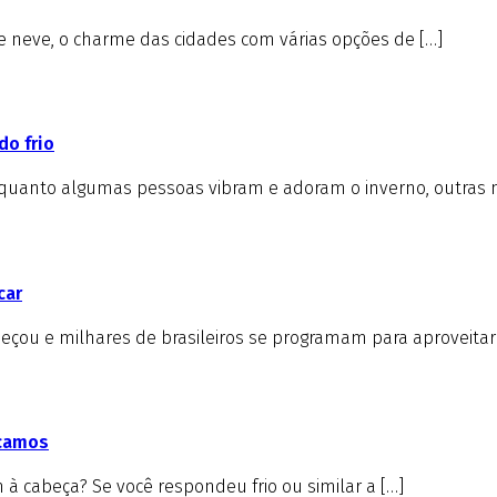
de neve, o charme das cidades com várias opções de […]
do frio
nquanto algumas pessoas vibram e adoram o inverno, outras 
car
çou e milhares de brasileiros se programam para aproveitar 
icamos
à cabeça? Se você respondeu frio ou similar a […]