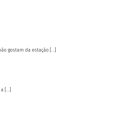
não gostam da estação […]
a […]