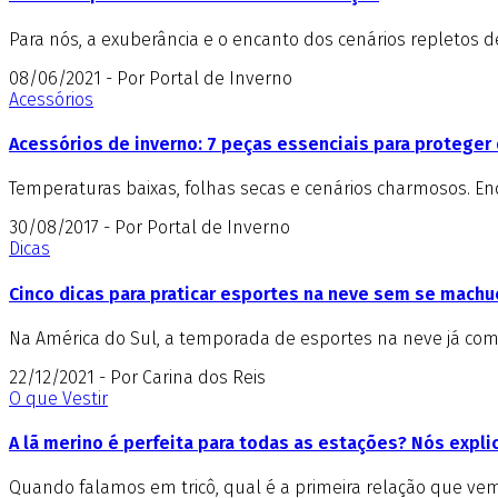
Para nós, a exuberância e o encanto dos cenários repletos 
08/06/2021 - Por Portal de Inverno
Acessórios
Acessórios de inverno: 7 peças essenciais para proteger 
Temperaturas baixas, folhas secas e cenários charmosos. E
30/08/2017 - Por Portal de Inverno
Dicas
Cinco dicas para praticar esportes na neve sem se machu
Na América do Sul, a temporada de esportes na neve já come
22/12/2021 - Por Carina dos Reis
O que Vestir
A lã merino é perfeita para todas as estações? Nós expl
Quando falamos em tricô, qual é a primeira relação que vem 