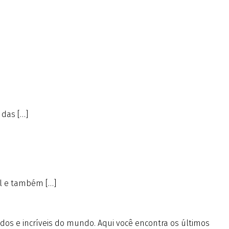
 das […]
ral e também […]
ados e incríveis do mundo. Aqui você encontra os últimos