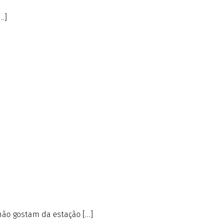
…]
não gostam da estação […]