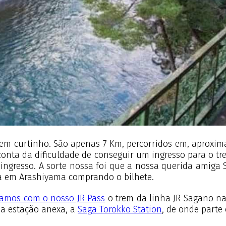
em curtinho. São apenas 7 Km, percorridos em, aproxi
 conta da dificuldade de conseguir um ingresso para o tr
 ingresso. A sorte nossa foi que a nossa querida amig
ta em Arashiyama comprando o bilhete.
amos com o nosso JR Pass
o trem da linha JR Sagano na
 a estação anexa, a
Saga Torokko Station
, de onde parte 