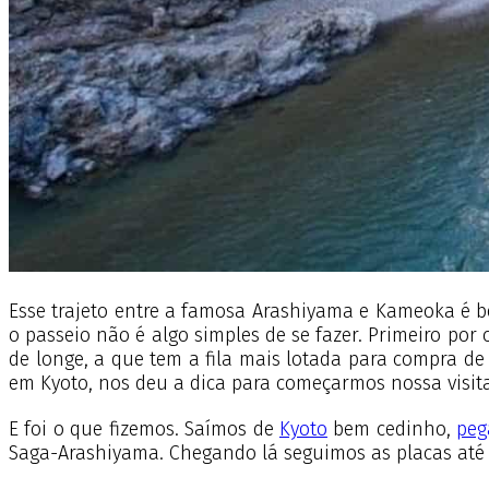
Esse trajeto entre a famosa Arashiyama e Kameoka é b
o passeio não é algo simples de se fazer. Primeiro por
de longe, a que tem a fila mais lotada para compra de
em Kyoto, nos deu a dica para começarmos nossa visi
E foi o que fizemos. Saímos de
Kyoto
bem cedinho,
peg
Saga-Arashiyama. Chegando lá seguimos as placas até