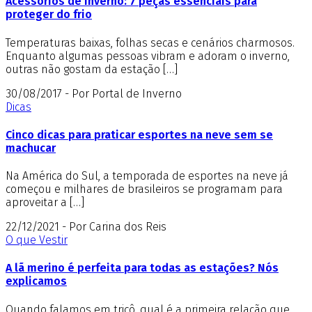
Acessórios de inverno: 7 peças essenciais para
proteger do frio
Temperaturas baixas, folhas secas e cenários charmosos.
Enquanto algumas pessoas vibram e adoram o inverno,
outras não gostam da estação […]
30/08/2017 - Por Portal de Inverno
Dicas
Cinco dicas para praticar esportes na neve sem se
machucar
Na América do Sul, a temporada de esportes na neve já
começou e milhares de brasileiros se programam para
aproveitar a […]
22/12/2021 - Por Carina dos Reis
O que Vestir
A lã merino é perfeita para todas as estações? Nós
explicamos
Quando falamos em tricô, qual é a primeira relação que