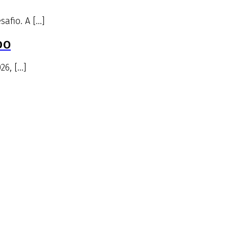
afio. A […]
DO
26, […]