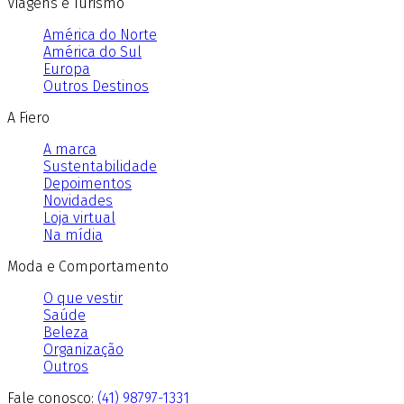
Viagens e Turismo
América do Norte
América do Sul
Europa
Outros Destinos
A Fiero
A marca
Sustentabilidade
Depoimentos
Novidades
Loja virtual
Na mídia
Moda e Comportamento
O que vestir
Saúde
Beleza
Organização
Outros
Fale conosco:
(41) 98797-1331