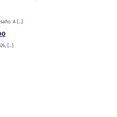
afio. A […]
DO
26, […]