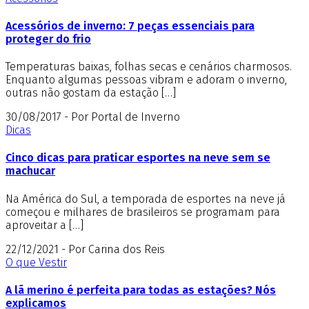
Acessórios de inverno: 7 peças essenciais para
proteger do frio
Temperaturas baixas, folhas secas e cenários charmosos.
Enquanto algumas pessoas vibram e adoram o inverno,
outras não gostam da estação […]
30/08/2017 - Por Portal de Inverno
Dicas
Cinco dicas para praticar esportes na neve sem se
machucar
Na América do Sul, a temporada de esportes na neve já
começou e milhares de brasileiros se programam para
aproveitar a […]
22/12/2021 - Por Carina dos Reis
O que Vestir
A lã merino é perfeita para todas as estações? Nós
explicamos