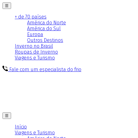
☰
+ de 70 países
América do Norte
América do Sul
Europa
Outros Destinos
Inverno no Brasil
Roupas de Inverno
Viagens e Turismo
Fale com um especialista do frio
☰
Início
Viagens e Turismo