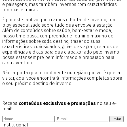
e paisagens, mas também invernos com características
próprias e únicas!
É por este motivo que criamos o Portal de Inverno, um
blog especializado sobre tudo que envolve a estação.
Além de conteúdos sobre saúde, bem-estar e moda,
nosso time busca compreender e reunir o máximo de
informações sobre cada destino, trazendo suas
características, curiosidades, guias de viagem, relatos de
experiências e dicas para que o apaixonado pelo inverno
possa estar sempre bem informado e preparado para
cada aventura.
Não importa qual o continente ou região que você queira
visitar, aqui você encontrará informações completas sobre
o seu próximo destino de inverno.
Receba
conteúdos exclusivos e promoções
no seu e-
mail!
Enviar
Institucional