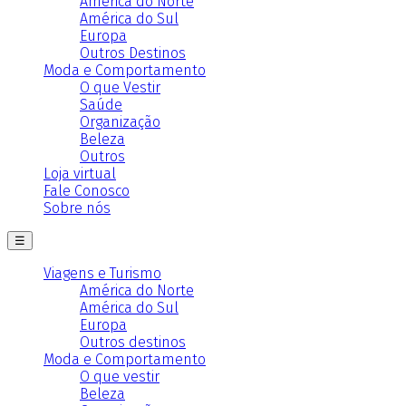
América do Norte
América do Sul
Europa
Outros Destinos
Moda e Comportamento
O que Vestir
Saúde
Organização
Beleza
Outros
Loja virtual
Fale Conosco
Sobre nós
☰
Viagens e Turismo
América do Norte
América do Sul
Europa
Outros destinos
Moda e Comportamento
O que vestir
Beleza