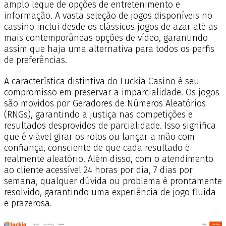
amplo leque de opções de entretenimento e
informação. A vasta seleção de jogos disponíveis no
cassino inclui desde os clássicos jogos de azar até as
mais contemporâneas opções de vídeo, garantindo
assim que haja uma alternativa para todos os perfis
de preferências.
A característica distintiva do Luckia Casino é seu
compromisso em preservar a imparcialidade. Os jogos
são movidos por Geradores de Números Aleatórios
(RNGs), garantindo a justiça nas competições e
resultados desprovidos de parcialidade. Isso significa
que é viável girar os rolos ou lançar a mão com
confiança, consciente de que cada resultado é
realmente aleatório. Além disso, com o atendimento
ao cliente acessível 24 horas por dia, 7 dias por
semana, qualquer dúvida ou problema é prontamente
resolvido, garantindo uma experiência de jogo fluida
e prazerosa.