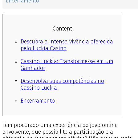
Encerramento
Content
Descubra a intensa vivência oferecida
pelo Luckia Casino
Cassino Luckia: Transforme-se em um
Ganhador
Desenvolva suas competências no
Cassino Luckia
Encerramento
Tem procurado uma experiência de jogo online
envolvente, que possibilite a participação e a