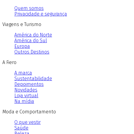
Quem somos
Privacidade e segurança
Viagens e Turismo
América do Norte
América do Sul
Europa
Outros Destinos
A Fiero
A marca
Sustentabilidade
Depoimentos
Novidades
Loja virtual
Na mídia
Moda e Comportamento
O que vestir
Saúde
Beleza