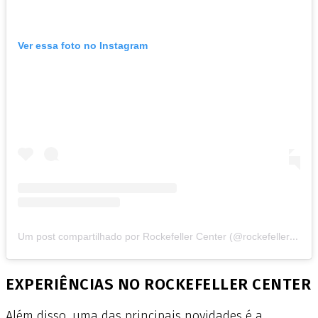
Ver essa foto no Instagram
U
m post compartilhado por Rockefeller Center (@rockefellercenter)
EXPERIÊNCIAS NO ROCKEFELLER CENTER
Além disso, uma das principais novidades é a