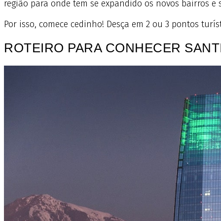
região para onde tem se expandido os novos bairros e s
Por isso, comece cedinho! Desça em 2 ou 3 pontos turíst
ROTEIRO PARA CONHECER SANT