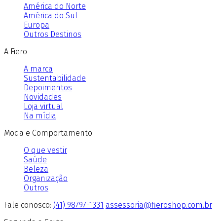
América do Norte
América do Sul
Europa
Outros Destinos
A Fiero
A marca
Sustentabilidade
Depoimentos
Novidades
Loja virtual
Na mídia
Moda e Comportamento
O que vestir
Saúde
Beleza
Organização
Outros
Fale conosco:
(41) 98797-1331
assessoria@fieroshop.com.br